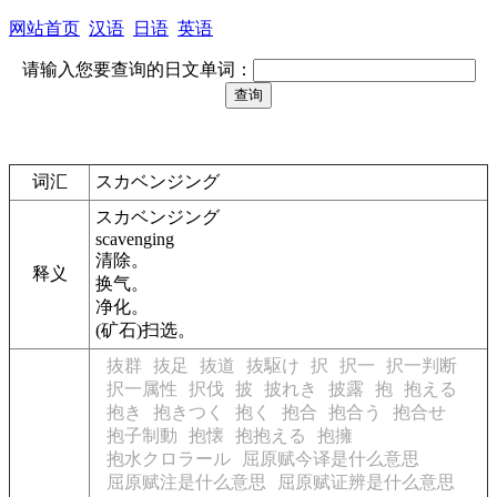
网站首页
汉语
日语
英语
请输入您要查询的日文单词：
词汇
スカベンジング
スカベンジング
scavenging
清除。
释义
换气。
净化。
(矿石)扫选。
抜群
抜足
抜道
抜駆け
択
択一
択一判断
択一属性
択伐
披
披れき
披露
抱
抱える
抱き
抱きつく
抱く
抱合
抱合う
抱合せ
抱子制動
抱懐
抱抱える
抱擁
抱水クロラール
屈原赋今译是什么意思
屈原赋注是什么意思
屈原赋证辨是什么意思