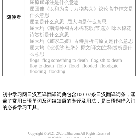
屈原赋译注是什么意思
屈圆佳《以和为贵，万物共荣》议论高中作文是
什么意思
随便看
屈复是什么意思
屈大均是什么意思
屈大均《南海神祠古木棉花歌(节选)》咏木棉花
诗赏析是什么意思
屈大均《戴家二姬》古诗赏析与原文是什么意思
屈大均《浣溪纱·杜鹃》原文|译文|注释|赏析是什
么意思
flogs
flog something to death
flog sth to death
flog to death
flojo
flood
flooded
floodgate
flooding
flooding
初中学习网日汉互译翻译词典包含100107条日汉翻译词条，涵
盖了常用日语单词及词组短语的翻译及用法，是日语翻译入门
的必备学习工具。
Copyright © 2021-2025 53thu.com All Rights Reserved