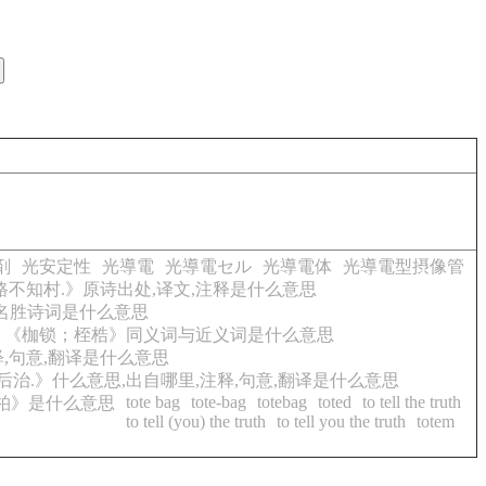
剤
光安定性
光導電
光導電セル
光導電体
光導電型摂像管
路不知村.》原诗出处,译文,注释是什么意思
水名胜诗词是什么意思
《枷锁；桎梏》同义词与近义词是什么意思
,句意,翻译是什么意思
然后治.》什么意思,出自哪里,注释,句意,翻译是什么意思
tote bag
tote-bag
totebag
toted
to tell the truth
柏》是什么意思
to tell (you) the truth
to tell you the truth
totem