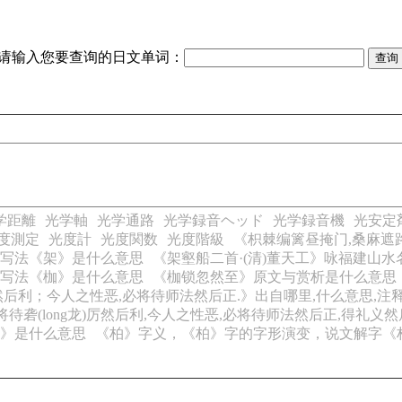
请输入您要查询的日文单词：
学距離
光学軸
光学通路
光学録音ヘッド
光学録音機
光安定
度測定
光度計
光度関数
光度階級
《枳棘编篱昼掩门,桑麻遮
写法《架》是什么意思
《架壑船二首·(清)董天工》咏福建山
写法《枷》是什么意思
《枷锁忽然至》原文与赏析是什么意思
后利；今人之性恶,必将待师法然后正.》出自哪里,什么意思,注释
必将待砻(long龙)厉然后利,今人之性恶,必将待师法然后正,得礼义
》是什么意思
《柏》字义，《柏》字的字形演变，说文解字《