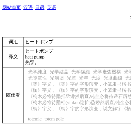
网站首页
汉语
日语
英语
词汇
ヒートポンプ
ヒートポンプ
释义
heat pump
热泵。
光学純度
光学結晶
光学繊維
光学走査機構
光
光導電性
光崩壊
光差
光年
光度
光度曲線
光
《架》字义，《架》字的字形演变，小篆隶书楷书
《枷》字义，《枷》字的字形演变，小篆隶书楷书
随便看
《枸木必将待櫽括丞矫然后直,钝金必将待砻石厉然
《枸木必将待櫽栝(yinkuo隐扩)烝矫然后直,钝金
《柄》字义，《柄》字的字形演变，说文解字《柄
totemic
totem pole