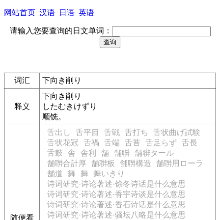
网站首页
汉语
日语
英语
请输入您要查询的日文单词：
词汇
下向き削り
下向き削り
释义
したむきけずり
顺铣。
舌出し
舌平目
舌戦
舌打ち
舌状曲げ試験
舌状花冠
舌禍
舌端
舌苔
舌足らず
舌長
舌鼓
舎
舎利
舗
舗聨
舗聨タール
舗聨合計厚
舗聨板
舗聨構造
舗聨用ローラ
舗道
舞
舞
舞いきり
诗词研究·诗论著述·馀冬诗话是什么意思
诗词研究·诗论著述·香宇诗谈是什么意思
诗词研究·诗论著述·香石诗话是什么意思
诗词研究·诗论著述·骚坛八略是什么意思
随便看