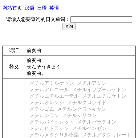
网站首页
汉语
日语
英语
请输入您要查询的日文单词：
词汇
前奏曲
前奏曲
释义
ぜんそうきょく
前奏曲。
メチルアミルケトン
メチルアミン
メチルアルコール
メチルイソブチルケトン
メチルエチルエーテル
メチルエチルケトン
メチルオレンジ
メチルクロライド
メチルゴム
メチルシクロヘキサン
メチルシラン
メチルシリコン
メチルバイオレット
メチルパラチオン
メチルヒドラジン
メチルベンゼン
メチルメタクリル樹脂
メチルメタクリレート