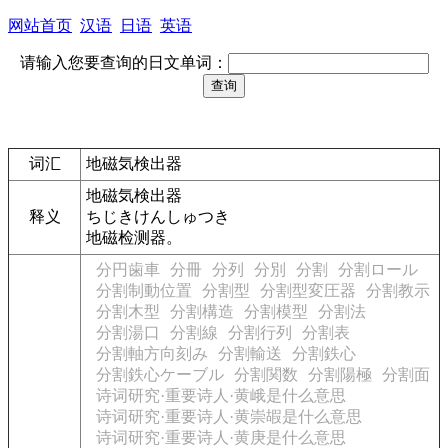
网站首页
汉语
日语
英语
请输入您要查询的日文单词：
词汇
地磁気検出器
地磁気検出器
释义
ちじきけんしゅつき
地磁检测器。
分円歯車
分冊
分列
分別
分割
分割ロール
分割制動位置
分割型
分割型変圧器
分割教示
分割木型
分割構造
分割模型
分割法
分割湯口
分割線
分割行列
分割表
分割軸方向刻み
分割輸送
分割鉄心
分割鉄心ケーブル
分割関数
分割陽極
分割面
诗词研究·重要诗人·黄峨是什么意思
诗词研究·重要诗人·黄崇嘏是什么意思
诗词研究·重要诗人·黄庚是什么意思