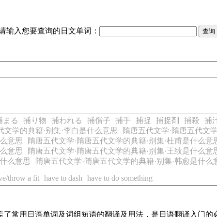
请输入您要查询的日文单词：
捕まる
捕り物
捕われる
捕償子
捕手
捕捉
捕捉剤
捕殺
捕
代文学的典籍·别集·李白是什么意思
隋唐五代文学·隋唐五代文学
什么意思
隋唐五代文学·隋唐五代文学的典籍·别集·杜甫是什么意
什么意思
隋唐五代文学·隋唐五代文学的典籍·别集·王绩是什么意
是什么意思
隋唐五代文学·隋唐五代文学的典籍·别集·韩愈是什么
ve/throw a fit
have to dash
have to do something
，涵盖了常用日语单词及词组短语的翻译及用法，是日语翻译入门的