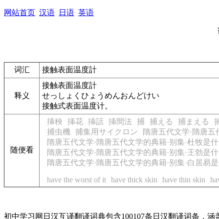
网站首页
汉语
日语
英语
词汇
接触表面温度計
接触表面温度計
释义
せっしょくひょうめんおんどけい
接触式表面温度计。
挿秧
挿花
挿話
挿間法
捕
捕える
捕まえる
捕虫機
捕集用サイクロン
隋唐五代文学·隋唐五
隋唐五代文学·隋唐五代文学的典籍·别集·杜牧是
随便看
隋唐五代文学·隋唐五代文学的典籍·别集·王勃是
隋唐五代文学·隋唐五代文学的典籍·别集·白居易
have the worst of it
have thick skin
have thin skin
ha
初中学习网日汉互译翻译词典包含100107条日汉翻译词条