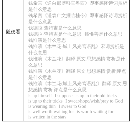
钱希言《送向郡博移官粤西》即事感怀诗词赏析
是什么意思
钱希言《送袁广文擢临桂令》即事感怀诗词赏析
是什么意思
钱德拉·查特吉是什么意思
随便看
钱德拉·查特吉是什么意思
钱惟善是什么意思
钱惟演是什么意思
钱惟演《木兰花·城上风光莺语乱》宋词赏析是
什么意思
钱惟演《木兰花》翻译|原文|思想感情|赏析是什
么意思
钱惟演《木兰花》翻译|原文|思想感情|赏析|评点
是什么意思
钱惟演《木兰花(城上风光莺语乱)》翻译|原文|思
想感情|赏析|评点是什么意思
is up himself
I suppose
is up to their old tricks
is up to their tricks
I swear/hope/wish/pray to God
is wearing thin
I swear to God
is well worth waiting for
is worth waiting for
is written in the stars