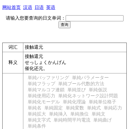
网站首页
汉语
日语
英语
请输入您要查询的日文单词：
词汇
接触還元
接触還元
释义
せっしょくかんげん
催化还元。
単純バッファリング
単純パラメーター
単純フラップ
単純ブール代数的方法
単純マルコフ連鎖
単純並び
単純仮説
単純使用応力
単純化ネットワーク設計問題
単純化モーデル
単純化理論
単純単位格子
単純名
単純固定
単純変数
単純式
単純応力
単純拡大
単純挿入
単純換位
単純文
単純文字式
単純時間平均電流
単純曲げ
単純条件