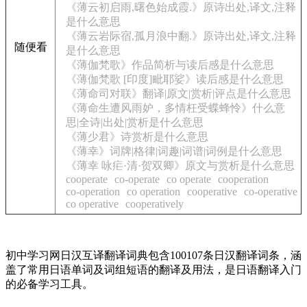
《薄云初启雨,曙色始成霞.》原诗出处,译文,注释
是什么意思
《薄云岩际宿,孤月浪中翻.》原诗出处,译文,注释
随便看
是什么意思
《薄伽梵歌》作品简析与读后感是什么意思
《薄伽梵歌 [印度]毗耶娑》读后感是什么意思
《薄命司对联》翻译|原文|赏析|评点是什么意思
《薄命生遭风雨妒，多情枉受蝶蜂怜》什么意
思|全诗|出处|赏析是什么意思
《薄少君》诗赏析是什么意思
《薄幸》词牌|格律|词趣|词谱|词例是什么意思
《薄幸 咏疟·清·贺双卿》原文与赏析是什么意思
cooperate
co-operate
co operate
cooperation
co-operation
co operation
cooperative
co-operative
co operative
cooperatively
初中学习网日汉互译翻译词典包含100107条日汉翻译词条，涵
盖了常用日语单词及词组短语的翻译及用法，是日语翻译入门
的必备学习工具。