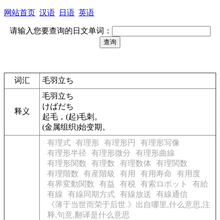
网站首页
汉语
日语
英语
请输入您要查询的日文单词：
词汇
毛羽立ち
毛羽立ち
けばだち
释义
起毛，(起)毛刺。
(金属组织)始变期。
有理式
有理形
有理形円
有理形写像
有理形半径
有理形微分
有理形曲線
有理形関数
有理数
有理数体
有理関数
有理階数
有産階級
有用
有用寿命
有用度
有界変動関数
有益
有税
有索ロボット
有給
有線
有線同期方式
有線放送
有線通信
《薄于当世而荣于后世.》出自哪里,什么意思,注
释,句意,翻译是什么意思