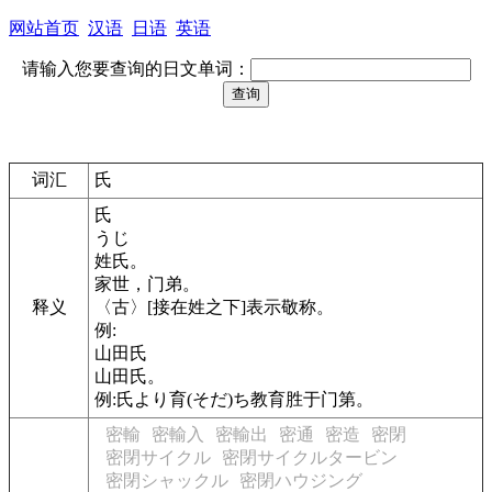
网站首页
汉语
日语
英语
请输入您要查询的日文单词：
词汇
氏
氏
うじ
姓氏。
家世，门弟。
释义
〈古〉[接在姓之下]表示敬称。
例:
山田氏
山田氏。
例:氏より育(そだ)ち教育胜于门第。
密輸
密輸入
密輸出
密通
密造
密閉
密閉サイクル
密閉サイクルタービン
密閉シャックル
密閉ハウジング