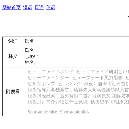
网站首页
汉语
日语
英语
词汇
氏名
氏名
释义
しめい
姓名。
ビトリファイドボンド
ビトリファイド研削とい
ビューファインダー
ビューフォート風力階級
ビルジポンプ
ビルジング
秋夜》唐宋词汇评赏析
秋夜宿陈元孝独漉堂，读其先大司马遗集感赋六首(
随便看
秋夜将晓出篱门迎凉有感二首》诗词原文|题解|赏
秋夜月》简介介绍是什么意思
秋夜望单飞雁|原文
Sport-topic slice
Sport-topic slick