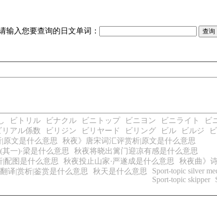
请输入您要查询的日文单词：
し
ビトリル
ビナクル
ビニトップ
ビニヨン
ビニライト
ビ
ビリアル係数
ビリジン
ビリヤード
ビリング
ビル
ビルジ
ビ
|原文是什么意思
秋夜》唐宋词汇评赏析|原文是什么意思
其一)·梁是什么意思
秋夜将晓出篱门迎凉有感是什么意思
析|配图是什么意思
秋夜投止山家·严遂成是什么意思
秋夜曲》诗
Sport-topic silver me
|翻译|赏析|鉴赏是什么意思
秋天是什么意思
Sport-topic skipper