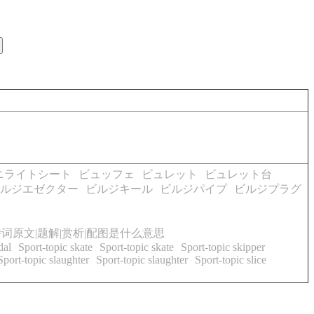
ニライトシート
ビュッフェ
ビュレット
ビュレット台
ルジエゼクター
ビルジキール
ビルジパイプ
ビルジプラグ
词原文|题解|赏析|配图是什么意思
dal
Sport-topic skate
Sport-topic skate
Sport-topic skipper
Sport-topic slaughter
Sport-topic slaughter
Sport-topic slice