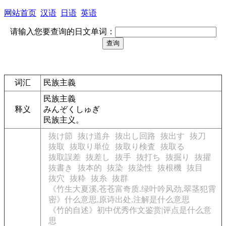
网站首页
汉语
日语
英语
请输入您要查询的日文单词：
词汇
民族主義
民族主義
释义
みんぞくしゅぎ
民族主义。
抜け節
抜け道弁
抜出し回路
抜出す
抜刀
抜取
抜取り単位
抜取り検査
抜取る
抜取誤差
抜差し
抜手
抜打ち
抜掘り
抜擢
抜書き
抜本的
抜染
抜染性
抜根機
抜目
抜穴
抜粋
抜糸
抜群
《竹生大夏溪,苍苍富奇质.绿叶吟风劲,翠茎犯霄
密》什么意思,原诗出处,注解是什么意思
《竹的自述》初中优秀作文鉴赏|评点是什么意
思