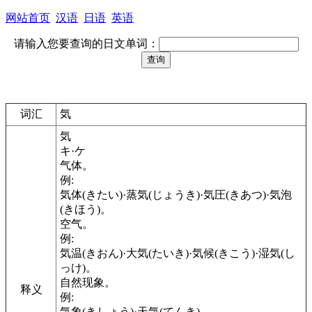
网站首页
汉语
日语
英语
请输入您要查询的日文单词：
词汇
気
気
キ·ケ
气体。
例:
気体(きたい)·蒸気(じょうき)·気圧(きあつ)·気泡
(きほう)。
空气。
例:
気温(きおん)·大気(たいき)·気候(きこう)·湿気(し
っけ)。
自然现象。
释义
例:
気象(きしょう)·天気(てんき)。