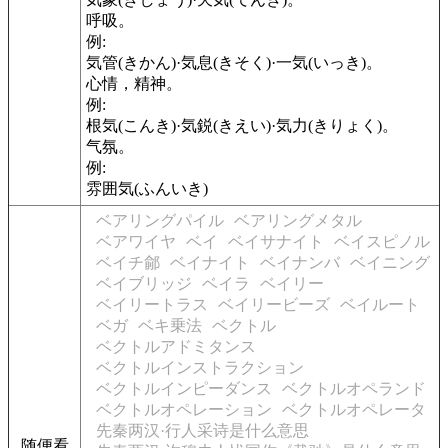
呼吸。
例:
気管(きかん)·気息(きそく)·一気(いっき)。
心情，精神。
例:
根気(こんき)·気鋭(きえい)·気力(きりょく)。
气氛。
例:
雰囲気(ふんいき)
ベアリングパイル
ベアリングメタル
ベアワイヤ
ベイ
ベイサナイト
ベイスピノル
ベイチ鄃
ベイナイト
ベイナンバ
ベイニング
ベイブリッジ
ベイラ
ベイリー
ベイリートラス
ベイリービーズ
ベイルート
ベガ
ベキ乗法
ベクトル
ベクトルアドミタンス
ベクトルインストラクション
ベクトルインピーダンス
ベクトルオペランド
ベクトルオペレーション
ベクトルオペレータ
先秦两汉·行人采诗是什么意思
随便看