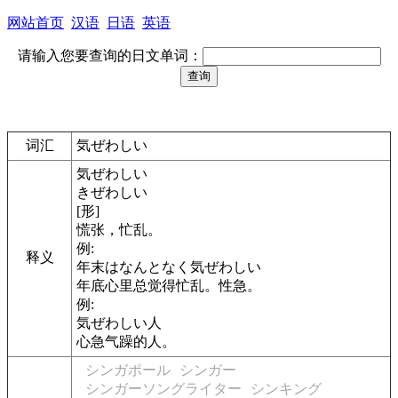
网站首页
汉语
日语
英语
请输入您要查询的日文单词：
词汇
気ぜわしい
気ぜわしい
きぜわしい
[形]
慌张，忙乱。
例:
释义
年末はなんとなく気ぜわしい
年底心里总觉得忙乱。性急。
例:
気ぜわしい人
心急气躁的人。
シンガポール
シンガー
シンガーソングライター
シンキング