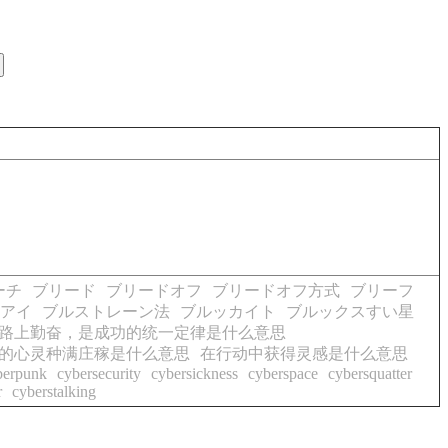
ーチ
ブリード
ブリードオフ
ブリードオフ方式
ブリーフ
アイ
ブルストレーン法
ブルッカイト
ブルックスすい星
路上勤奋，是成功的统一定律是什么意思
的心灵种满庄稼是什么意思
在行动中获得灵感是什么意思
berpunk
cybersecurity
cybersickness
cyberspace
cybersquatter
r
cyberstalking