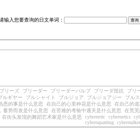
请输入您要查询的日文单词：
ブリーズ
ブリーダー
ブリーダーバルブ
ブリーダ抵抗
ブリ
ブルギヤー
ブルシャイト
ブルジョア
ブルジョアジー
ブルス
熟悉的事是什么意思
在自己的心里种花是什么意思
在自己的道
，蓄势而发是什么意思
在苦难的考验中通关是什么意思
在荒芜
cybernetic
cybernetics
cy
在街头发现的舞蹈艺术家是什么意思
cybersquatting
cyberstalke