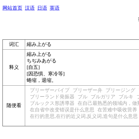
网站首页
汉语
日语
英语
词汇
縮み上がる
縮み上がる
ちぢみあがる
释义
[自五]
[因恐惧、寒冷等]
蜷缩，退缩。
ブリーザーパイプ
ブリーザー弁
ブリージング
ブリーランド発振器
ブル
ブルガリア
ブルキ
ブルックス形誘導器
在自己最熟悉的领域内，做
随便看
在自省中改变错误是什么意思
在苦难中吸收营养
在行的意思,在行的近义词,反义词,造句是什么意思