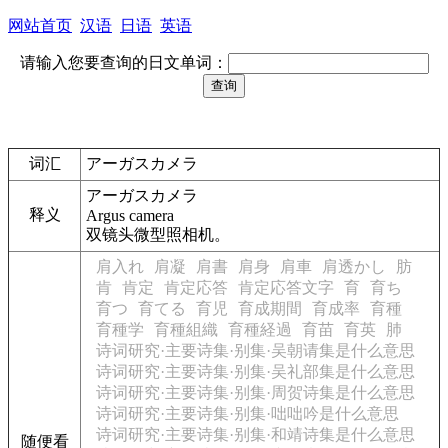
网站首页
汉语
日语
英语
请输入您要查询的日文单词：
词汇
アーガスカメラ
アーガスカメラ
释义
Argus camera
双镜头微型照相机。
肩入れ
肩凝
肩書
肩身
肩車
肩透かし
肪
肯
肯定
肯定応答
肯定応答文字
育
育ち
育つ
育てる
育児
育成期間
育成率
育種
育種学
育種組織
育種経過
育苗
育英
肺
诗词研究·主要诗集·别集·吴朝请集是什么意思
诗词研究·主要诗集·别集·吴礼部集是什么意思
诗词研究·主要诗集·别集·周贺诗集是什么意思
诗词研究·主要诗集·别集·咄咄吟是什么意思
诗词研究·主要诗集·别集·和靖诗集是什么意思
随便看