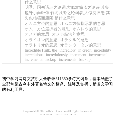
什么意思
明季、国初诸老之论词,大似袁简斋之论诗,其失
也纤小而轻薄.竹垞以降之论词者,大似沈归愚,其
失也枯槁而庸陋.是什么意思
オムニ方位的意思
オムニ方位指示器的意思
オムニ方位選択器的意思
オムレツ的意思
オメガ的意思
オメガ航法的意思
オライオン的意思
オラクル的意思
オラトリオ的意思
オランウータン的意思
Incredible Hulk, the
incredibly
in credit
incredulity
incredulous
incredulously
increment
incremental
incremental backup
incremental-backup
初中学习网诗文赏析大全收录311380条诗文词条，基本涵盖了
全部常见古今中外著名诗文的翻译、注释及赏析，是语文学习
的有利工具。
Copyright © 2021-2025 53thu.com All Rights Reserved