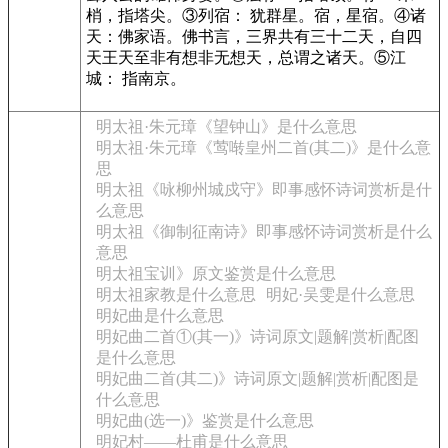
梢，指塔尖。③列宿： 犹群星。宿，星宿。④诸
天：佛家语。佛书言，三界共有三十二天，自四
天王天至非有想非无想天，总谓之诸天。⑤江
城： 指南京。
明太祖·朱元璋《望钟山》是什么意思
明太祖·朱元璋《莺啭皇州二首(其二)》是什么意
思
明太祖《咏柳州城戍守》即事感怀诗词赏析是什
么意思
明太祖《御制征南诗》即事感怀诗词赏析是什么
意思
明太祖宝训》原文鉴赏是什么意思
明太祖家教是什么意思
明妃·吴雯是什么意思
明妃曲是什么意思
明妃曲二首①(其一)》诗词原文|题解|赏析|配图
是什么意思
明妃曲二首(其二)》诗词原文|题解|赏析|配图是
什么意思
明妃曲(选一)》鉴赏是什么意思
明妃村——杜甫是什么意思