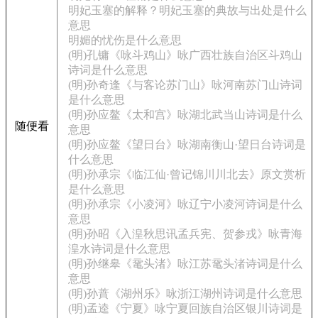
明妃玉塞的解释？明妃玉塞的典故与出处是什么
意思
明媚的忧伤是什么意思
(明)孔镛《咏斗鸡山》咏广西壮族自治区斗鸡山
诗词是什么意思
(明)孙奇逢《与客论苏门山》咏河南苏门山诗词
是什么意思
(明)孙应鳌《太和宫》咏湖北武当山诗词是什么
随便看
意思
(明)孙应鳌《望日台》咏湖南衡山·望日台诗词是
什么意思
(明)孙承宗《临江仙·曾记锦川川北去》原文赏析
是什么意思
(明)孙承宗《小凌河》咏辽宁小凌河诗词是什么
意思
(明)孙昭《入湟秋思讯孟兵宪、贺参戎》咏青海
湟水诗词是什么意思
(明)孙继皋《鼋头渚》咏江苏鼋头渚诗词是什么
意思
(明)孙蕡《湖州乐》咏浙江湖州诗词是什么意思
(明)孟逵《宁夏》咏宁夏回族自治区银川诗词是