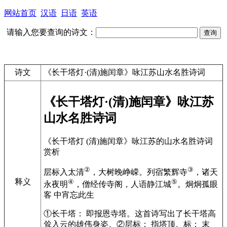
网站首页
汉语
日语
英语
请输入您要查询的诗文：
诗文
《长干塔灯·(清)施闰章》咏江苏山水名胜诗词
《长干塔灯·(清)施闰章》咏江苏
山水名胜诗词
《长干塔灯 (清)施闰章》咏江苏的山水名胜诗词
赏析
②
③
层标入太清
，大树晚峥嵘。列宿繁辉寺
，诸天
释义
④
⑤
永夜明
，僧经传寺阁，人语静江城
。炯炯孤眼
客 中宵忘此生
①长干塔： 即报恩寺塔。这首诗写出了长干塔高
耸入云的雄伟身姿。②层标： 指塔顶。标： 末