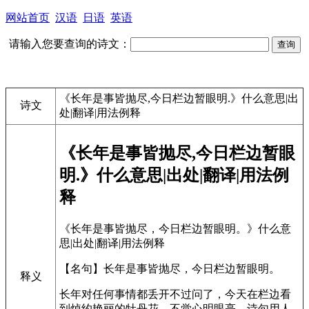
网站首页
汉语
日语
英语
请输入您要查询的诗文：
《长年是事皆抛尽,今日栏边暂眼明.》什么意思|出
诗文
处|翻译|用法例释
《长年是事皆抛尽,今日栏边暂眼
明.》什么意思|出处|翻译|用法例
释
《长年是事皆抛尽，今日栏边暂眼明。》什么意
思|出处|翻译|用法例释
【名句】长年是事皆抛尽，今日栏边暂眼明。
释义
长年对任何事情都丢开不过问了，今天在栏边看
到焯约艳丽的牡丹花，不觉心明眼亮。诗句用人