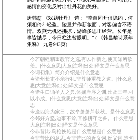
感情的变化反衬出牡丹花的美好。
唐韩愈 《戏题牡丹》 诗： “幸自同开俱隐约，何
须相倚斗轻盈。陵晨并作新妆面，对客偏含不语
情。双燕无机还拂掠，游蜂多思正经营。长年是
事皆抛尽，今日栏边暂眼明。” ( 《韩昌黎诗系年
集释》 九卷943页)
今若朝廷稍重教官之选,有以作新之,使其知所歆
羡。|什么意思|大意|注释|出处|译文是什么意思
今词初集》简介介绍是什么意思
今诸州长吏不亲行礼,非尊师重教之道。|什么意
思|大意|注释|出处|译文是什么意思
今诸生口诵圣人之典,体娴庠序之训,比及三年,可
以小成。|什么意思|大意|注释|出处|译文是什么意
思
今逢四海为家日，故垒萧萧芦荻秋。是什么意思
今邻好方坚,边事不耸,宜修耕守之备。|什么意思|
大意|注释|出处|译文是什么意思
今非昔比·鸟枪换炮是什么意思是什么意思
今非昔比的意思,今非昔比的近义词,反义词,造句