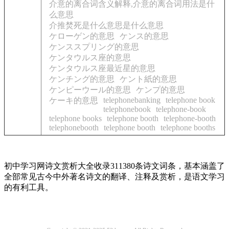
介意的离合词含义解释,介意的离合词用法是什
么意思
介推焚死是什么意思是什么意思
ケローゲン的意思
ケンス的意思
ケンススプリング的意思
ケンタウルス座的意思
ケンタウルス座最近星的意思
ケンチング的意思
ケント紙的意思
ケンピーウール的意思
ケンプ的意思
telephonebanking
telephone book
ケーキ的意思
telephonebook
telephone-book
telephone books
telephone booth
telephone-booth
telephonebooth
telephone booth
telephone booths
初中学习网诗文赏析大全收录311380条诗文词条，基本涵盖了
全部常见古今中外著名诗文的翻译、注释及赏析，是语文学习
的有利工具。