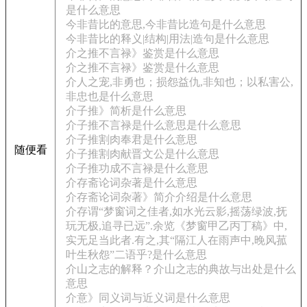
是什么意思
今非昔比的意思,今非昔比造句是什么意思
今非昔比的释义|结构|用法|造句是什么意思
介之推不言禄》鉴赏是什么意思
介之推不言禄》鉴赏是什么意思
介人之宠,非勇也；损怨益仇,非知也；以私害公,
非忠也是什么意思
介子推》简析是什么意思
介子推不言禄是什么意思是什么意思
介子推割肉奉君是什么意思
随便看
介子推割肉献晋文公是什么意思
介子推功成不言禄是什么意思
介存斋论词杂著是什么意思
介存斋论词杂著》简介介绍是什么意思
介存谓“梦窗词之佳者,如水光云影,摇荡绿波,抚
玩无极,追寻已远”.余览《梦窗甲乙丙丁稿》中,
实无足当此者.有之,其“隔江人在雨声中,晚风菰
叶生秋怨”二语乎?是什么意思
介山之志的解释？介山之志的典故与出处是什么
意思
介意》同义词与近义词是什么意思