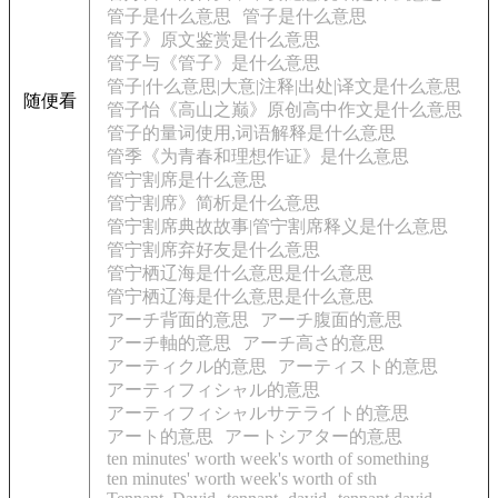
管子是什么意思
管子是什么意思
管子》原文鉴赏是什么意思
管子与《管子》是什么意思
管子|什么意思|大意|注释|出处|译文是什么意思
随便看
管子怡《高山之巅》原创高中作文是什么意思
管子的量词使用,词语解释是什么意思
管季《为青春和理想作证》是什么意思
管宁割席是什么意思
管宁割席》简析是什么意思
管宁割席典故故事|管宁割席释义是什么意思
管宁割席弃好友是什么意思
管宁栖辽海是什么意思是什么意思
管宁栖辽海是什么意思是什么意思
アーチ背面的意思
アーチ腹面的意思
アーチ軸的意思
アーチ高さ的意思
アーティクル的意思
アーティスト的意思
アーティフィシャル的意思
アーティフィシャルサテライト的意思
アート的意思
アートシアター的意思
ten minutes' worth week's worth of something
ten minutes' worth week's worth of sth