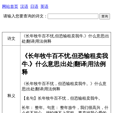
网站首页
汉语
日语
英语
请输入您要查询的诗文：
《长年牧牛百不忧,但恐输租卖我牛.》什么意思|出
诗文
处|翻译|用法例释
《长年牧牛百不忧,但恐输租卖我
牛.》什么意思|出处|翻译|用法例
释
《长年牧牛百不忧，但恐输租卖我牛。》什么意
思|出处|翻译|用法例释
释义
【名句】长年牧牛百不忧，但恐输租卖我牛。
长年： 整年。句意： 整年放牛，我们很高兴，什
么也不担心，就怕缴不上官租，要卖掉我心爱的