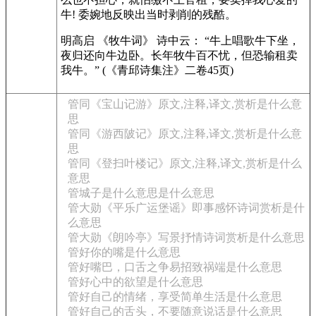
牛! 委婉地反映出当时剥削的残酷。
明高启 《牧牛词》 诗中云： “牛上唱歌牛下坐，
夜归还向牛边卧。长年牧牛百不忧，但恐输租卖
我牛。” (《青邱诗集注》二卷45页)
管同《宝山记游》原文,注释,译文,赏析是什么意
思
管同《游西陂记》原文,注释,译文,赏析是什么意
思
管同《登扫叶楼记》原文,注释,译文,赏析是什么
意思
管城子是什么意思是什么意思
管大勋《平乐广运堡谣》即事感怀诗词赏析是什
么意思
管大勋《朗吟亭》写景抒情诗词赏析是什么意思
管好你的嘴是什么意思
管好嘴巴，口舌之争易招致祸端是什么意思
管好心中的欲望是什么意思
管好自己的情绪，享受简单生活是什么意思
管好自己的舌头，不要随意说话是什么意思