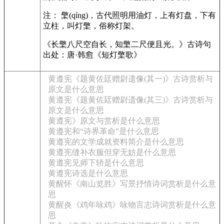
注： 檠(qíng)，古代照明用油灯，上有灯盘，下有
立柱，叫灯檠，俗称灯架。
《长檠八尺空自长，知檠二尺便且光。》古诗句
出处：唐·韩愈《短灯檠歌》
黄遵宪《题黄佐廷赠尉遗像(其一)》古诗赏析与
原文是什么意思
黄遵宪《题黄佐廷赠尉遗像(其三)》古诗赏析与
原文是什么意思
黄遵宪》原文与赏析是什么意思
黄遵宪和“诗界革命”是什么意思
黄遵宪的文学成就资料简介是什么意思
黄遵宪缝补衣服但穿无妨是什么意思
黄遵宪见师下轿是什么意思
黄遵宪诗选是什么意思
黄醒怀《南山览胜》写景抒情诗词赏析是什么意
思
黄醒炎《鸡年咏鸡》咏物言志诗词赏析是什么意
思