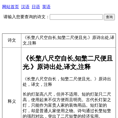
网站首页
汉语
日语
英语
请输入您要查询的诗文：
《长檠八尺空自长,知檠二尺便且光.》原诗出处,译
诗文
文,注释
《长檠八尺空自长,知檠二尺便且
光.》原诗出处,译文,注释
《长檠八尺空自长，知檠二尺便且光。》原诗出
处，译文，注释
长的灯架高八尺，但并不适用。短的灯架只二尺
高，使用起来不仅方便而且明亮。古代长灯架之
释义
灯，只能作为富贵人家的装饰用品。短灯架的
灯，却是普通人家使用之物。诗句通过长檠短檠
的强烈对比，突出了二尺短檠的经济实用。