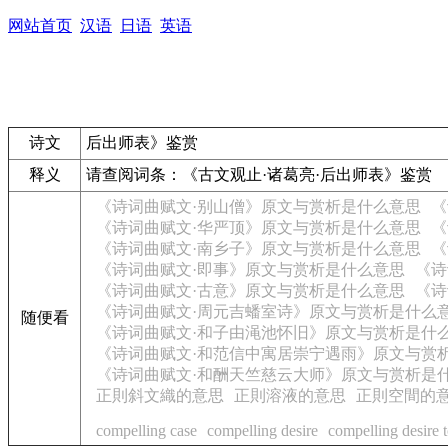
网站首页
汉语
日语
英语
诗文
后出师表》鉴赏
释义
请查阅词条：
《古文观止·诸葛亮·后出师表》鉴赏
《诗词曲赋文·别山僧》原文与赏析是什么意思
《
《诗词曲赋文·华严顶》原文与赏析是什么意思
《
《诗词曲赋文·南乡子》原文与赏析是什么意思
《
《诗词曲赋文·即事》原文与赏析是什么意思
《诗
《诗词曲赋文·古意》原文与赏析是什么意思
《诗
《诗词曲赋文·周元吉蟠室诗》原文与赏析是什么
随便看
《诗词曲赋文·和子由渑池怀旧》原文与赏析是什
《诗词曲赋文·和范信中寓居崇宁遇雨》原文与赏
《诗词曲赋文·和酬天竺慈云大师》原文与赏析是
正則斜文織的意思
正則溶液的意思
正則空間的
compelling case
compelling desire
compelling desire 