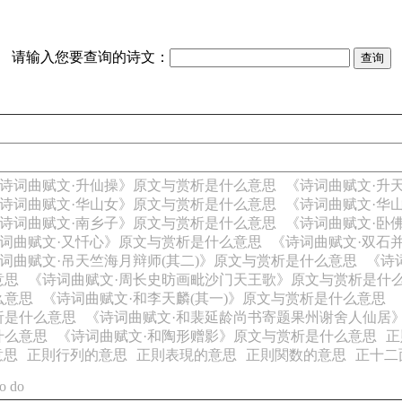
请输入您要查询的诗文：
诗词曲赋文·升仙操》原文与赏析是什么意思
《诗词曲赋文·升
诗词曲赋文·华山女》原文与赏析是什么意思
《诗词曲赋文·华
诗词曲赋文·南乡子》原文与赏析是什么意思
《诗词曲赋文·卧
词曲赋文·又忏心》原文与赏析是什么意思
《诗词曲赋文·双石
词曲赋文·吊天竺海月辩师(其二)》原文与赏析是什么意思
《诗
意思
《诗词曲赋文·周长史昉画毗沙门天王歌》原文与赏析是什
么意思
《诗词曲赋文·和李天麟(其一)》原文与赏析是什么意思
析是什么意思
《诗词曲赋文·和裴延龄尚书寄题果州谢舍人仙居
什么意思
《诗词曲赋文·和陶形赠影》原文与赏析是什么意思
正
意思
正則行列的意思
正則表現的意思
正則関数的意思
正十二
to do