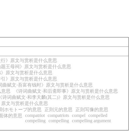
天行》原文与赏析是什么意思
山题王母祠》原文与赏析是什么意思
佛》原文与赏析是什么意思
并引》原文与赏析是什么意思
词曲赋文·吾富有钱时》原文与赏析是什么意思
么意思
《诗词曲赋文·和后斋即事》原文与赏析是什么意思
《诗词曲赋文·和李天麟(其二)》原文与赏析是什么意思
》原文与赏析是什么意思
則ホモトープ的意思
正則元的意思
正則写像的意思
compatriot
compatriots
compel
compelled
面体的意思
compelling
compelling
compelling argument