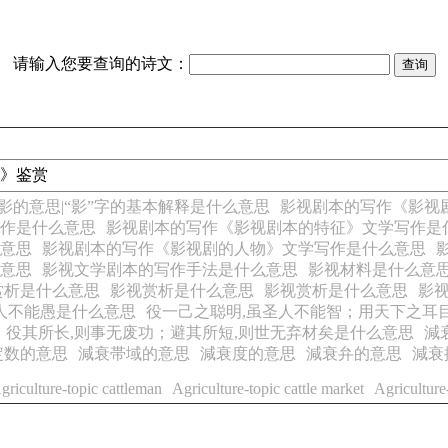
请输入您要查询的诗文：
书》鉴赏
|影的意思|“影”字的基本解释是什么意思
影视剧本的写作《影视
作是什么意思
影视剧本的写作《影视剧本的特征》文学写作是
意思
影视剧本的写作《影视剧的人物》文学写作是什么意思
意思
影视文学剧本的写作手法是什么意思
影视材料是什么意
赏析是什么意思
影视赏析是什么意思
影视赏析是什么意思
影
人不能愚是什么意思
役一己之聪明,虽圣人不能智；用天下之耳
役其所长,则事无废功；避其所短,则世无弃材矣是什么意思
減
定数的意思
減衰帯域的意思
減衰度的意思
減衰弁的意思
減衰
griculture-topic cattleman
Agriculture-topic cattle market
Agriculture