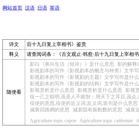
网站首页
汉语
日语
英语
诗文
后十九日复上宰相书》鉴赏
释义
请查阅词条：
《古文观止·韩愈·后十九日复上宰相
影白《单向生活（组诗）》是什么意思
影的解释
影视剧本的写作《影视剧本的概念与种类》文学写
影视剧本的写作《影视剧的主题》文学写作是什么
影视剧本的写作《影视剧的结构》文学写作是什么
影视赏析是什么意思
影视赏析是什么意思
影视
随便看
役一己之聪明,虽圣人不能智；用天下之耳目,虽众
役使的意思,役使的近义词,反义词,造句是什么意思
減衰回路網的意思
減衰固有振動数的意思
減衰
Agriculture-topic capon
Agriculture-topic cattleman
A