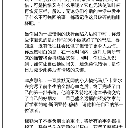
惜，可是惋惜又有什么用呢？它也无法使咖啡杯
再恢复原样。所以，无论你们今后的生活中发生
了什么不可挽回的事，都请记住这只破碎的咖啡
杯吧。”
当你因为一些错误的抉择而陷入后悔中时，你最
应该避免的是那种“如果不做就好了”的想法。要
知道，没有做往往会比做了但错了更令人后悔。
你应该明白的是，在一段时间内，这种后悔所带
来的痛苦将会持续困扰你，同时，你也应意识
到，如何让自己挽回损失、避免类似错误，是你
日后减少此类后悔情绪的关键。
40岁那年，一直默默无闻的小人物托马斯·卡莱尔
在穷尽了前半生的全部心血之后，终于完成了自
己的第一部书稿。他迫不及待地将这本书稿交给
了自己的好朋友——早已盛名远播的经济学家与
哲学家约翰·斯图亚特·穆勒，请他担任自己的第一
位读者。
穆勒为了不辜负朋友的重托，将所有的事务都推
掉了，将自己关在安静的书房中，花费了整整4天