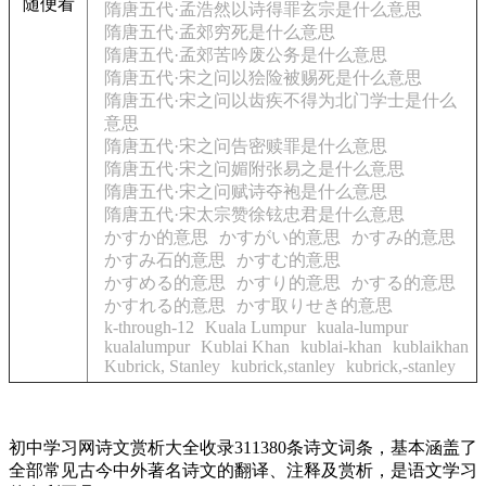
随便看
隋唐五代·孟浩然以诗得罪玄宗是什么意思
隋唐五代·孟郊穷死是什么意思
隋唐五代·孟郊苦吟废公务是什么意思
隋唐五代·宋之问以狯险被赐死是什么意思
隋唐五代·宋之问以齿疾不得为北门学士是什么
意思
隋唐五代·宋之问告密赎罪是什么意思
隋唐五代·宋之问媚附张易之是什么意思
隋唐五代·宋之问赋诗夺袍是什么意思
隋唐五代·宋太宗赞徐铉忠君是什么意思
かすか的意思
かすがい的意思
かすみ的意思
かすみ石的意思
かすむ的意思
かすめる的意思
かすり的意思
かする的意思
かすれる的意思
かす取りせき的意思
k-through-12
Kuala Lumpur
kuala-lumpur
kualalumpur
Kublai Khan
kublai-khan
kublaikhan
Kubrick, Stanley
kubrick,stanley
kubrick,-stanley
初中学习网诗文赏析大全收录311380条诗文词条，基本涵盖了
全部常见古今中外著名诗文的翻译、注释及赏析，是语文学习