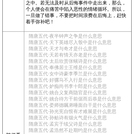
之中。若无法及时从后悔事件中走出来，那么，
个人便会在痛苦中陷入恶性的情绪循环。所以，
一旦做了错事，不要把时间浪费在后悔上，赶快
着手弥补吧！
隋唐五代·夜半钟声之争是什么意思
隋唐五代·天下英雄尽入彀中是什么意思
隋唐五代·天才与奇才是什么意思
隋唐五代·天若有情天亦老是什么意思
隋唐五代·太后欣赏张蠙诗是什么意思
隋唐五代·奉佛居士王维是什么意思
隋唐五代·女中诗豪李季兰是什么意思
隋唐五代·好骡马不入行是什么意思
隋唐五代·妒痴尚书李十郎是什么意思
隋唐五代·姚合义复商隐官是什么意思
隋唐五代·姚合待方干前倨而后恭是什么意思
隋唐五代·娄师德嘱弟唾面自干是什么意思
隋唐五代·孙光宪自恨有才难展是什么意思
隋唐五代·孙鲂诗有烟火气是什么意思
隋唐五代·孟宾于续父诗是什么意思
隋唐五代·孟浩然不赴期约是什么意思