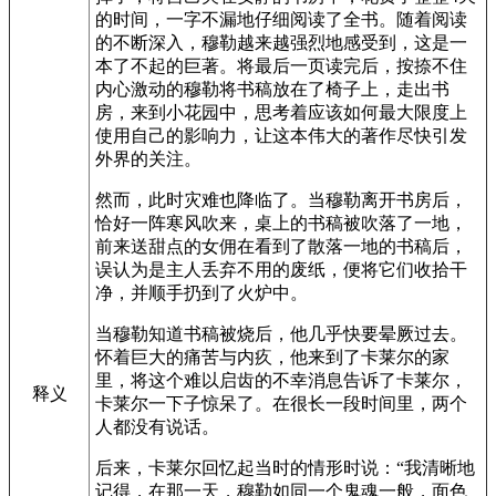
的时间，一字不漏地仔细阅读了全书。随着阅读
的不断深入，穆勒越来越强烈地感受到，这是一
本了不起的巨著。将最后一页读完后，按捺不住
内心激动的穆勒将书稿放在了椅子上，走出书
房，来到小花园中，思考着应该如何最大限度上
使用自己的影响力，让这本伟大的著作尽快引发
外界的关注。
然而，此时灾难也降临了。当穆勒离开书房后，
恰好一阵寒风吹来，桌上的书稿被吹落了一地，
前来送甜点的女佣在看到了散落一地的书稿后，
误认为是主人丢弃不用的废纸，便将它们收拾干
净，并顺手扔到了火炉中。
当穆勒知道书稿被烧后，他几乎快要晕厥过去。
怀着巨大的痛苦与内疚，他来到了卡莱尔的家
里，将这个难以启齿的不幸消息告诉了卡莱尔，
释义
卡莱尔一下子惊呆了。在很长一段时间里，两个
人都没有说话。
后来，卡莱尔回忆起当时的情形时说：“我清晰地
记得，在那一天，穆勒如同一个鬼魂一般，面色