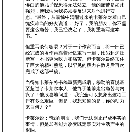
惨白的他几乎惶恐得无法站立，他的痛苦是如此
强烈，使我认为我必须要反过来对他进行安
慰。”最终，从震惊中清醒过来的卡莱尔对着自己
愧疚难当的好友说道：“好了，我的朋友，你不需
要这么痛苦，我已经决定了，我将重新写这本
书。”
但重写谈何容易？对于一个作家而言，将一部已
经完成的著作再靠着记忆重写一遍，比另起炉灶
新写一本书更为吃力和痛苦。但卡莱尔最终顶住
了巨大的精神煎熬，以罕见的毅力在数月后再次
完成了这部书稿。
当得知卡莱尔将书稿重新完成后，穆勒的喜悦甚
至超过了卡莱尔本人：他终于能够走出痛苦与内
疚了！他欣喜地问道：“我完全可以想象出这项工
作有多么艰巨，但是，我想知道的是，你的动力
来自何方？”
卡莱尔说：“我的朋友，我们无法阻止已成事实的
事情，但是却有能力改变既定事实对生活产生的
影响。”