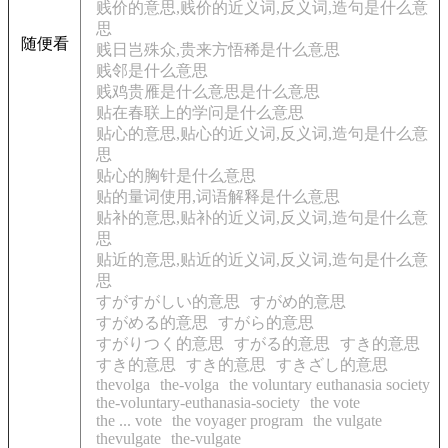
贱价的意思,贱价的近义词,反义词,造句是什么意
思
随便看
贱日岂殊众,贵来方悟稀是什么意思
贱邻是什么意思
贱鸡贵雁是什么意思是什么意思
贴在春联上的学问是什么意思
贴心的意思,贴心的近义词,反义词,造句是什么意
思
贴心的胸针是什么意思
贴的量词使用,词语解释是什么意思
贴补的意思,贴补的近义词,反义词,造句是什么意
思
贴近的意思,贴近的近义词,反义词,造句是什么意
思
すがすがしい的意思
すがめ的意思
すがめる的意思
すがら的意思
すがりつく的意思
すがる的意思
すき的意思
すき的意思
すき的意思
すきざし的意思
thevolga
the-volga
the voluntary euthanasia society
the-voluntary-euthanasia-society
the vote
the ... vote
the voyager program
the vulgate
thevulgate
the-vulgate