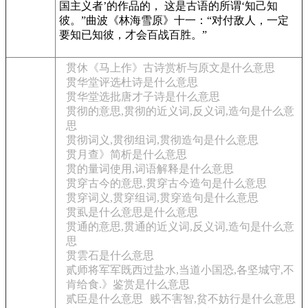
国主义者’的作品的， 这是古语的所谓‘知己知
彼。”曲波《林海雪原》十一：“对付敌人，一定
要知已知彼，才会百战百胜。”
贯休《马上作》古诗赏析与原文是什么意思
贯华堂评选杜诗是什么意思
贯华堂选批唐才子诗是什么意思
贯彻的意思,贯彻的近义词,反义词,造句是什么意
思
贯彻词义,贯彻组词,贯彻造句是什么意思
贯月查》简析是什么意思
贯的量词使用,词语解释是什么意思
贯穿古今的意思,贯穿古今造句是什么意思
贯穿词义,贯穿组词,贯穿造句是什么意思
贯虱是什么意思是什么意思
贯通的意思,贯通的近义词,反义词,造句是什么意
思
贯雲石是什么意思
贰师将军军既西过盐水,当道小国恐,各坚城守,不
肯给食.》鉴赏是什么意思
贰臣是什么意思
贱不害智,贫不妨行是什么意思