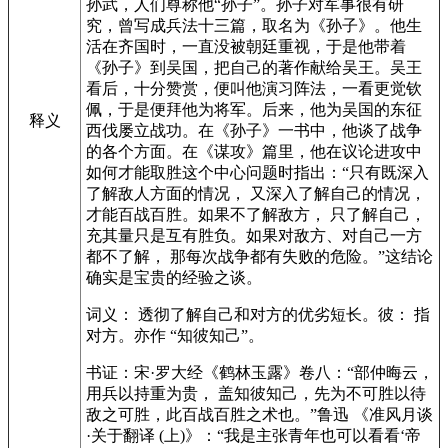
孙武，人们尊称他“孙子”。孙子对军事很有研
究，曾写成兵法十三篇，取名为《孙子》。他生
活在齐国时，一直没被朝廷重视，于是他带着
《孙子》到吴国，把自己的著作献给吴王。吴王
看后，十分赞赏，便叫他演习阵法，一看更觉钦
佩，于是便拜他为将军。后来，他为吴国的东征
释义
西伐屡立战功。在《孙子》一书中，他谈了战争
的各个方面。在《谋攻》篇里，他在议论进攻中
如何才能取胜这个中心问题时指出：“只有既深入
了解敌人方面的情况， 又深入了解自己的情况，
才能百战百胜。如果不了解敌方， 只了解自己，
充其量只是互有胜负。如果对敌方、对自己一方
都不了解， 那每次战争都有失败的危险。”这结论
确实是宝贵的经验之谈。
词义： 透彻了解自己和对方的优劣短长。彼： 指
对方。亦作 “知彼知己”。
书证：宋·罗大经《鹤林玉露》卷八：“部仲晦云，
用兵以持重为贵， 盖知彼知己，先为不可胜以待
敌之可胜，此百战百胜之术也。”鲁迅 《准风月谈
·关于翻译 (上)》：“我是主张青年也可以看看‘帝