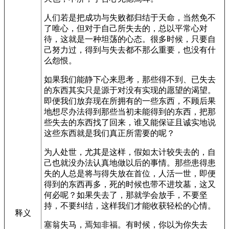
人们若是把成功与失败都归结于天命，当然免不
了唯心，但对于自己所失去的，总以平常心对
待，这就是一种坦荡的心态。很多时候，只要自
己努力过，得到与失去都不那么重要，也没有什
么怨恨。
如果我们能静下心来思考，那些得不到、已失去
的东西其实只是源于对没有实现的愿望的渴望。
即便我们放弃现在所拥有的一些东西，不顾后果
地想尽办法得到那些当初未能得到的东西，把那
些失去的东西找了回来，谁又能保证且诚实地说
这些东西就是我们真正所需要的呢？
为人处世，尤其是这样，假如太计较失去的，自
己也就没办法认真地做以后的事情。那些患得患
失的人总是将与得失放在首位，人活一世，即便
得到的东西再多，死的时候也带不进坟墓，这又
何必呢？如果失去了，那就学会放手，不要坚
持，不要纠结，这样我们才能收获轻松的心情。
释义
塞翁失马，焉知非福。有时候，你以为你失去