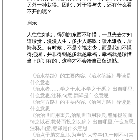
另外一种获得。因此，对于得与失，还有什么看
不开的呢？
启示
人往往如此，得到的东西不珍惜，一旦失去才知
道珍贵，漫漫人生，多少人感叹：覆水难收，后
悔莫及。有时候，不是幸福太少，而是我们不懂
得把握，并非得到越多就越幸福，幸福就是珍惜
当下所拥有的，这样才不会给自己留遗憾。
《治水筌蹄》的主要内容,《治水筌蹄》导读是
什么意思
《治水者……学之于水,不学之于禹.》出自哪里,
什么意思,注释,句意,翻译是什么意思
《治河方略》的主要内容,《治河方略》导读是
什么意思
《治治世而用重典,治乱世而用轻典,譬如拯溺而
锤之以石,救焚而投之以薪.》出自哪里,什么意思,
注释,句意,翻译是什么意思
《治点子弟文章,以为声价,大弊事也.一则不可常