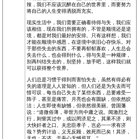
辣，我们不应该沉醉在自己的世界里，而要努力
将自己的人生变得洒脱而充实。
现实生活中，我们需要正确看待得与失，我们应
该相信，现在我们所拥有的，不管是顺境还是逆
境，都是对我们最好的安排。只有这样想，我们
才能在顺境中感恩，在逆境中依旧心存快乐。对
于那些失去的东西，不要再郁郁寡欢，人生总会
失去什么，也会得到什么，得与失是一种规律，
别再纠结失去的，别坚持，放手吧，这样我们就
可以获得整个世界。
人们总是习惯于得到而害怕失去，虽然有得必有
失的道理是人人皆知的，但人们还是为失去而可
惜可叹，每当自己失去了某些东西，总要难受一
阵子，甚至是痛苦。月亮也会有圆缺，但依然皎
洁；人生即使有缺憾，但依然很美丽。曾国藩
说：“道微俗薄，举世方尚中庸之说。闻激烈之
行，则訾其过中，或以罔济尼之，其果不济，则
大快奸者之口。夫忠臣孝子，岂必一一求有济
哉？势穷计迫，义无反顾，效死而已矣！其济，
天也；不济，于吾心无憾焉耳。”