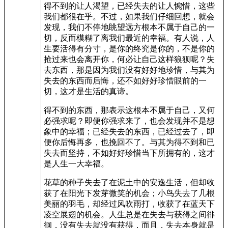
得不到的让人渴望，已经失去的让人惋惜，这些
我们都很在乎。不过，如果我们仔细回想，就会
发现，我们不停地眺望远方根本不属于自己的一
切，反而模糊了离我们最近的幸福。有人说，人
生要活得有分寸，是你的终究是你的，不是你的
抢过来也会离开你，何必让自己这样狼狈呢？失
去东西，那是因为我们没有好好地珍惜，与其为
失去的东西而后悔，还不如好好珍惜眼前的一
切，这才是生活的真谛。
得不到的东西，那表示这根本不属于自己，又何
必强求呢？即便你强求来了，也会发现并不是想
象中的幸福；已经失去的东西，已经过去了，即
便你后悔再多，也挽回不了。与其为得不到和已
失去而坚持，不如好好珍惜当下所拥有的，这才
是人生一大幸福。
花草的种子失去了在泥土中的安逸生活，但却收
获了在阳光下发芽微笑的机会；小鸟失去了几根
美丽的羽毛，却经过风吹雨打，收获了在蓝天下
凌空展翅的机会。人生总是在失去与获得之间徘
徊，没有失去就没有获得，而且，失去本身就是