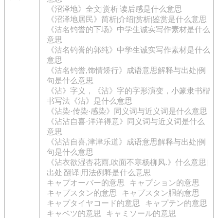
《沼泽地》全文|赏析|读后感是什么意思
《沼泽地居民》简析|介绍|赏析|鉴赏是什么意思
《沽名钓誉的下场》中学生诚实写作素材是什么
意思
《沽名钓誉的郭纯》中学生诚实写作素材是什么
意思
《沽名钓誉,饰情矫行》成语意思解释与出处|例
句是什么意思
《沾》字义，《沾》字的字形演变，小篆隶书楷
书写法《沾》是什么意思
《沾染·传染·感染》同义词与近义词是什么意思
《沾沾自喜·洋洋得意》同义词与近义词是什么
意思
《沾沾自喜,津津乐道》成语意思解释与出处|例
句是什么意思
《沾衣欲湿杏花雨,吹面不寒杨柳风.》什么意思|
出处|翻译|用法例释是什么意思
キャプオーバー的意思
キャプション的意思
キャプスタン的意思
キャプスタン胴的意思
キャプタイヤコード的意思
キャプテン的意思
キャベツ的意思
キャミソール的意思