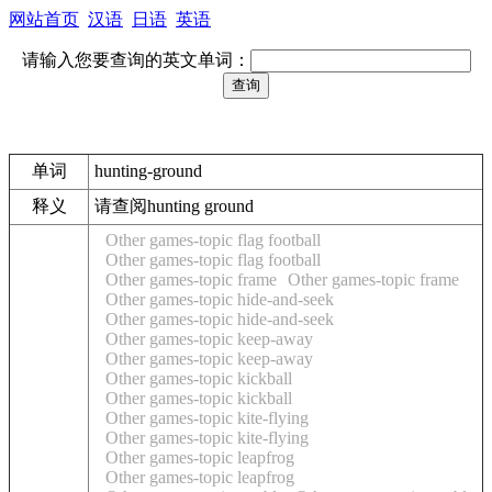
网站首页
汉语
日语
英语
请输入您要查询的英文单词：
单词
hunting-ground
释义
请查阅hunting ground
Other games-topic flag football
Other games-topic flag football
Other games-topic frame
Other games-topic frame
Other games-topic hide-and-seek
Other games-topic hide-and-seek
Other games-topic keep-away
Other games-topic keep-away
Other games-topic kickball
Other games-topic kickball
Other games-topic kite-flying
Other games-topic kite-flying
Other games-topic leapfrog
Other games-topic leapfrog