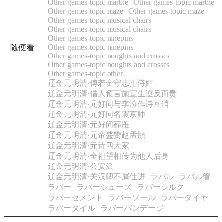
Other games-topic marble
Other games-topic marble
Other games-topic maze
Other games-topic maze
Other games-topic musical chairs
Other games-topic musical chairs
Other games-topic ninepins
Other games-topic ninepins
随便看
Other games-topic noughts and crosses
Other games-topic noughts and crosses
Other games-topic other
辽金元明清·傅若金守志拒侍姬
辽金元明清·僧人预言施宣生逆反而贵
辽金元明清·元好问与李汾作诗互诮
辽金元明清·元好问名震京师
辽金元明清·元好问葬雁
辽金元明清·元帝盛赞赵孟頫
辽金元明清·元诗四大家
辽金元明清·全祖望相传为他人后身
辽金元明清·公安派
辽金元明清·关汉卿不屑仕进
ラバル
ラバル管
ラバー
ラバーシューズ
ラバーシルク
ラバーセメント
ラバーソール
ラバータイヤ
ラバータイル
ラバーバンデージ