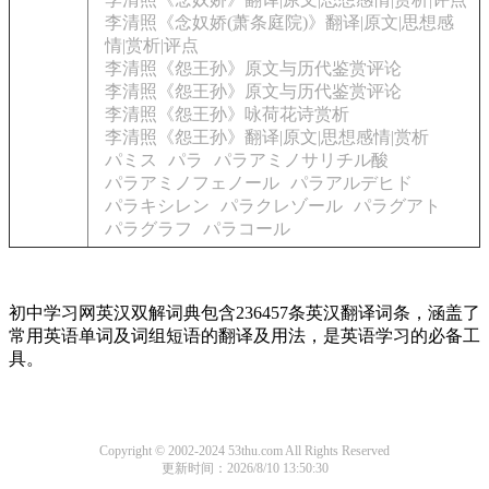
李清照《念奴娇(萧条庭院)》翻译|原文|思想感
情|赏析|评点
李清照《怨王孙》原文与历代鉴赏评论
李清照《怨王孙》原文与历代鉴赏评论
李清照《怨王孙》咏荷花诗赏析
李清照《怨王孙》翻译|原文|思想感情|赏析
パミス
パラ
パラアミノサリチル酸
パラアミノフェノール
パラアルデヒド
パラキシレン
パラクレゾール
パラグアト
パラグラフ
パラコール
初中学习网英汉双解词典包含236457条英汉翻译词条，涵盖了
常用英语单词及词组短语的翻译及用法，是英语学习的必备工
具。
Copyright © 2002-2024 53thu.com All Rights Reserved
更新时间：2026/8/10 13:50:30