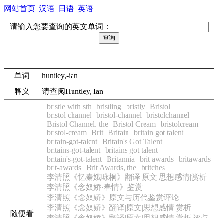
网站首页
汉语
日语
英语
请输入您要查询的英文单词：
单词
huntley,-ian
释义
请查阅Huntley, Ian
bristle with sth
bristling
bristly
Bristol
bristol channel
bristol-channel
bristolchannel
Bristol Channel, the
Bristol Cream
bristolcream
bristol-cream
Brit
Britain
britain got talent
britain-got-talent
Britain's Got Talent
britains-got-talent
britains got talent
britain's-got-talent
Britannia
brit awards
britawards
brit-awards
Brit Awards, the
britches
李清照《忆秦娥咏桐》翻译|原文|思想感情|赏析
李清照《念奴娇·春情》鉴赏
李清照《念奴娇》原文与历代鉴赏评论
李清照《念奴娇》翻译|原文|思想感情|赏析
随便看
李清照《念奴娇》翻译|原文|思想感情|赏析|评点