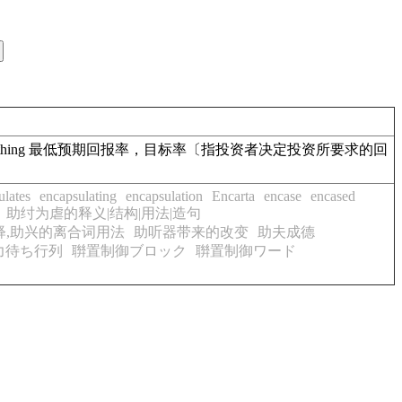
 decide to invest in something 最低预期回报率，目标率〔指投资者决定投资所要求的回
ulates
encapsulating
encapsulation
Encarta
encase
encased
助纣为虐的释义|结构|用法|造句
释,助兴的离合词用法
助听器带来的改变
助夫成德
力待ち行列
聨置制御ブロック
聨置制御ワード
。