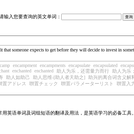
请输入您要查询的英文单词：
unt of profit that someone expects to get before they will
ncamp
encampment
encampments
encapsulate
encapsulated
encaps
chant
enchanted
enchanted
助人为乐，还需量力而行
助人为乐；
寿
助人如助己
助人思维-[助人者天助之]
助兴的离合词含义解
聨置アドレス
聨置チェック
聨置パラメーターリスト
聨置入
盖了常用英语单词及词组短语的翻译及用法，是英语学习的必备工具