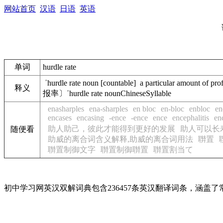
网站首页
汉语
日语
英语
单词
hurdle rate
ˈhurdle rate noun [countable] a particular amo
释义
报率〕ˈhurdle rate nounChineseSyllable
enasharples
ena-sharples
en bloc
en-bloc
enbloc
e
encases
encasing
-ence
-ence
ence
encephalitis
en
助人助己，彼此才能得到更好的发展
助人可以长
随便看
助威的离合词含义解释,助威的离合词用法
聨置
聨置制御文字
聨置制御聨置
聨置割当て
初中学习网英汉双解词典包含236457条英汉翻译词条，涵