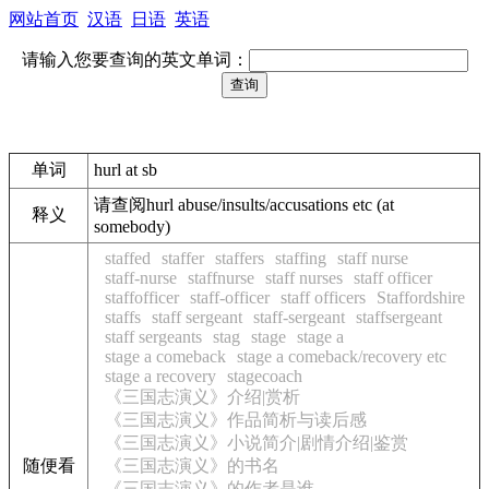
网站首页
汉语
日语
英语
请输入您要查询的英文单词：
单词
hurl at sb
请查阅hurl abuse/insults/accusations etc (at
释义
somebody)
staffed
staffer
staffers
staffing
staff nurse
staff-nurse
staffnurse
staff nurses
staff officer
staffofficer
staff-officer
staff officers
Staffordshire
staffs
staff sergeant
staff-sergeant
staffsergeant
staff sergeants
stag
stage
stage a
stage a comeback
stage a comeback/recovery etc
stage a recovery
stagecoach
《三国志演义》介绍|赏析
《三国志演义》作品简析与读后感
《三国志演义》小说简介|剧情介绍|鉴赏
随便看
《三国志演义》的书名
《三国志演义》的作者是谁