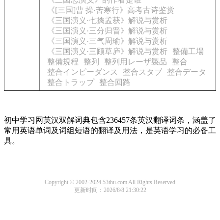
《[三国]曹 操·苦寒行》高考古诗鉴赏
《三国演义·七擒孟获》解说与赏析
《三国演义·三分归晋》解说与赏析
《三国演义·三气周瑜》解说与赏析
《三国演义·三顾草庐》解说与赏析
整備工場
整備規程
整列
整列用レーザ製品
整合
整合インピーダンス
整合スタブ
整合データ
整合トラップ
整合回路
初中学习网英汉双解词典包含236457条英汉翻译词条，涵盖了
常用英语单词及词组短语的翻译及用法，是英语学习的必备工
具。
Copyright © 2002-2024 53thu.com All Rights Reserved
更新时间：2026/8/8 21:30:22