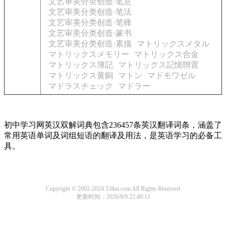
文艺审美分类创造·笔意
文艺审美分类创造·笔法
文艺审美分类创造·笔锋
文艺审美分类创造·篆书
文艺审美分类创造·素描
マトリックスメタル
マトリックスメモリー
マトリックス合金
マトリックス簿記
マトリックス記憶聨置
マトリックス黄銅
マトン
マドモワゼル
マドラスチェック
マドラー
初中学习网英汉双解词典包含236457条英汉翻译词条，涵盖了
常用英语单词及词组短语的翻译及用法，是英语学习的必备工
具。
Copyright © 2002-2024 53thu.com All Rights Reserved
更新时间：2026/8/9 22:49:11