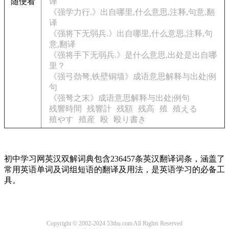
随便看
译
《强学力行.》出自哪里,什么意思,注释,句意,翻
译
《强将下无弱兵.》出自哪里,什么意思,注释,句
意,翻译
《强将手下无弱兵.》是什么意思,出处是出自哪
里？
《强弓劲弩,铁壁铜墙》成语意思解释与出处|例
句
《强弩之末》成语意思解释与出处|例句
残響時間
残響計
残額
残高
殖
殖える
殖やす
殖産
殴
殴り書き
初中学习网英汉双解词典包含236457条英汉翻译词条，涵盖了
常用英语单词及词组短语的翻译及用法，是英语学习的必备工
具。
Copyright © 2002-2024 53thu.com All Rights Reserved