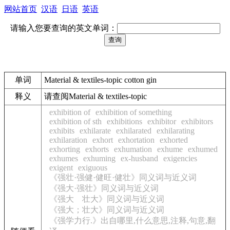
网站首页
汉语
日语
英语
请输入您要查询的英文单词：
单词
Material & textiles-topic cotton gin
释义
请查阅Material & textiles-topic
exhibition of
exhibition of something
exhibition of sth
exhibitions
exhibitor
exhibitors
exhibits
exhilarate
exhilarated
exhilarating
exhilaration
exhort
exhortation
exhorted
exhorting
exhorts
exhumation
exhume
exhumed
exhumes
exhuming
ex-husband
exigencies
exigent
exiguous
《强壮·强健·健旺·健壮》同义词与近义词
《强大·强壮》同义词与近义词
《强大 壮大》同义词与近义词
《强大；壮大》同义词与近义词
《强学力行.》出自哪里,什么意思,注释,句意,翻