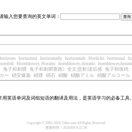
请输入您要查询的英文单词：
horizons
horizontal
horizontally
horizontals
Horlicks
hormonal
h
hornbill
Hornblower, Horatio
hornblower,-horatio
hornblower,horati
兔子和刺猬
兔子和刺猬赛跑》全文|赏析|读后感
兔子和珠鸡
カー
硝安爆薬
硝煙
硝石
硝酸
硝酸アミル
硝酸アルコール
盖了常用英语单词及词组短语的翻译及用法，是英语学习的必备工具
Copyright © 2002-2024 53thu.com All Rights Reserved
更新时间：2026/8/8 6:22:56