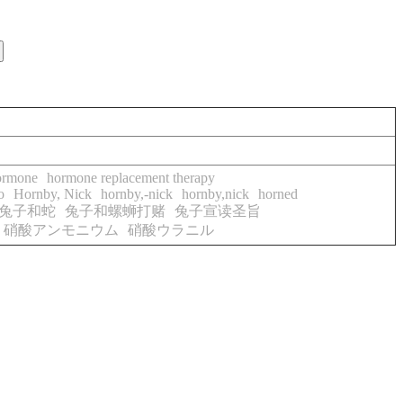
ormone
hormone replacement therapy
o
Hornby, Nick
hornby,-nick
hornby,nick
horned
兔子和蛇
兔子和螺蛳打赌
兔子宣读圣旨
硝酸アンモニウム
硝酸ウラニル
。