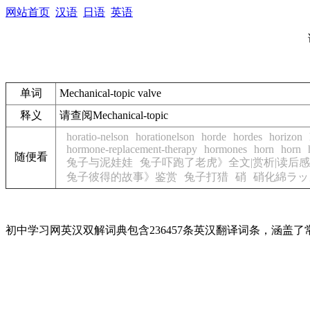
网站首页
汉语
日语
英语
单词
Mechanical-topic valve
释义
请查阅Mechanical-topic
horatio-nelson
horationelson
horde
hordes
horizon
hormone-replacement-therapy
hormones
horn
horn
随便看
兔子与泥娃娃
兔子吓跑了老虎》全文|赏析|读后感
兔子彼得的故事》鉴赏
兔子打猎
硝
硝化綿ラッ
初中学习网英汉双解词典包含236457条英汉翻译词条，涵