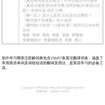
《夏雨母亲的赏识教育》中学生教法写作素材
《夏首云物变,雨余草木繁.池荷初帖水,林花已扫
园.》原诗出处,译文,注释
《夔一足.》是什么意思,出处是出自哪里？
《夔关姚卞吊诸葛》简介|鉴赏
《夔州歌(十首录一)·(唐)杜甫》咏四川山水名胜
诗词
廃家
廃材
廃校
廃案
廃棄
廃棄物
廃棄物処分
廃棄物処理
廃業
廃止
初中学习网英汉双解词典包含236457条英汉翻译词条，涵盖了
常用英语单词及词组短语的翻译及用法，是英语学习的必备工
具。
Copyright © 2002-2024 53thu.com All Rights Reserved
更新时间：2026/8/7 6:26:03