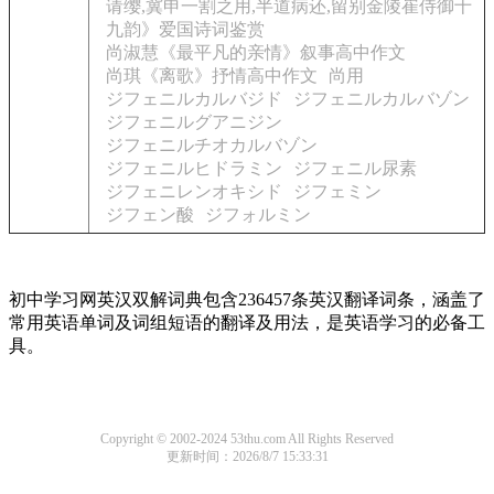
请缨,冀申一割之用,半道病还,留别金陵崔侍御十
九韵》爱国诗词鉴赏
尚淑慧《最平凡的亲情》叙事高中作文
尚琪《离歌》抒情高中作文
尚用
ジフェニルカルバジド
ジフェニルカルバゾン
ジフェニルグアニジン
ジフェニルチオカルバゾン
ジフェニルヒドラミン
ジフェニル尿素
ジフェニレンオキシド
ジフェミン
ジフェン酸
ジフォルミン
初中学习网英汉双解词典包含236457条英汉翻译词条，涵盖了
常用英语单词及词组短语的翻译及用法，是英语学习的必备工
具。
Copyright © 2002-2024 53thu.com All Rights Reserved
更新时间：2026/8/7 15:33:31