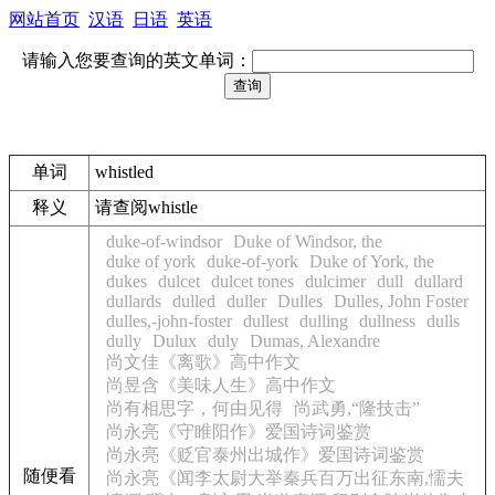
网站首页
汉语
日语
英语
请输入您要查询的英文单词：
单词
whistled
释义
请查阅whistle
duke-of-windsor
Duke of Windsor, the
duke of york
duke-of-york
Duke of York, the
dukes
dulcet
dulcet tones
dulcimer
dull
dullard
dullards
dulled
duller
Dulles
Dulles, John Foster
dulles,-john-foster
dullest
dulling
dullness
dulls
dully
Dulux
duly
Dumas, Alexandre
尚文佳《离歌》高中作文
尚昱含《美味人生》高中作文
尚有相思字，何由见得
尚武勇,“隆技击”
尚永亮《守睢阳作》爱国诗词鉴赏
尚永亮《贬官泰州出城作》爱国诗词鉴赏
随便看
尚永亮《闻李太尉大举秦兵百万出征东南,懦夫