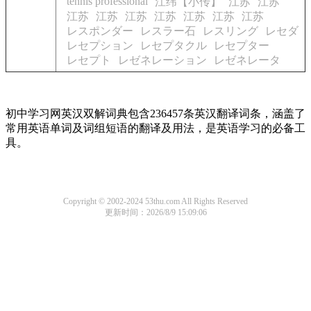
tennis professional
江纬【小传】
江苏
江苏
江苏
江苏
江苏
江苏
江苏
江苏
江苏
レスポンダー
レスラー石
レスリング
レセダ
レセプション
レセプタクル
レセプター
レセプト
レゼネレーション
レゼネレータ
初中学习网英汉双解词典包含236457条英汉翻译词条，涵盖了
常用英语单词及词组短语的翻译及用法，是英语学习的必备工
具。
Copyright © 2002-2024 53thu.com All Rights Reserved
更新时间：2026/8/9 15:09:06