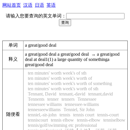
网站首页
汉语
日语
英语
请输入您要查询的英文单词：
单词
a great/good deal
a great/good deal a great/good deal → a great/good
释义
deal at deal1(1) a large quantity of somethinga
great/good deal
ten minutes' worth week's of sth
ten minutes' worth week's worth of
ten minutes' worth week's worth of something
ten minutes' worth week's worth of sth
Tennant, David
tennant,-david
tennant,david
Tennents
tenner
tenners
Tennessee
tennessee williams
tennessee-williams
tennesseewilliams
Tenniel, Sir John
随便看
tenniel,-sir-john
tennis
tennis court
tennis-court
tenniscourt
tennis elbow
tennis-elbow
tenniselbow
tennis/golf/swimming etc professional