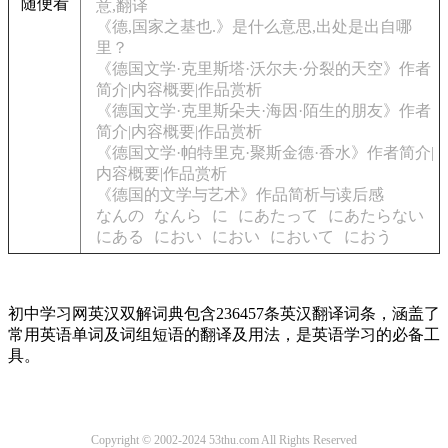
随便看
意,翻译
《德,国家之基也.》是什么意思,出处是出自哪
里？
《德国文学·克里斯塔·沃尔夫·分裂的天空》作者
简介|内容概要|作品赏析
《德国文学·克里斯朵夫·海因·陌生的朋友》作者
简介|内容概要|作品赏析
《德国文学·帕特里克·聚斯金德·香水》作者简介|
内容概要|作品赏析
《德国的文学与艺术》作品简析与读后感
なんの
なんら
に
にあたって
にあたらない
にある
におい
におい
において
におう
初中学习网英汉双解词典包含236457条英汉翻译词条，涵盖了
常用英语单词及词组短语的翻译及用法，是英语学习的必备工
具。
Copyright © 2002-2024 53thu.com All Rights Reserved