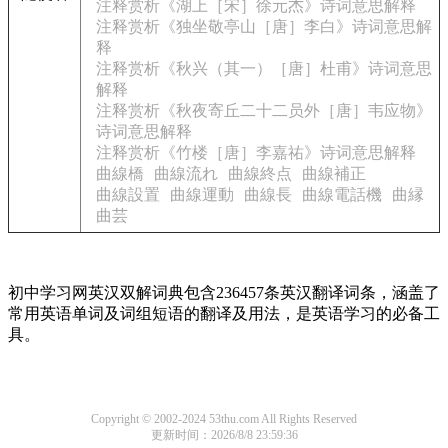
注释赏析《湖上［宋］徐元杰》诗词意思解释
注释赏析《独坐敬亭山［唐］李白》诗词意思解
释
注释赏析《秋兴（其一）［唐］杜甫》诗词意思
解释
注释赏析《秋夜寄丘二十二员外［唐］韦应物》
诗词意思解释
注释赏析《竹楼［唐］李嘉祐》诗词意思解释
曲線橋
曲線流れ
曲線終点
曲線補正
曲線設置
曲線運動
曲線長
曲線電話機
曲縁
曲芸
初中学习网英汉双解词典包含236457条英汉翻译词条，涵盖了
常用英语单词及词组短语的翻译及用法，是英语学习的必备工
具。
Copyright © 2002-2024 53thu.com All Rights Reserved
更新时间：2026/8/8 23:59:36