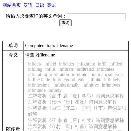
网站首页
汉语
日语
英语
请输入您要查询的英文单词：
单词
Computers-topic filename
释义
请查阅filename
infidels
infield
infielder
infighting
infill
infilled
infilling
infills
infiltrate
infiltrated
infiltrates
infiltrating
infiltration
infiltrator
in financial terms
in fine fettle
in fine/good fettle
infinite
infinitely
infinitesimal
infinitesimally
infinitive
infinitives
infinitude
infinity
注释赏析《宫 中 题［唐］李昂》诗词意思解释
注释赏析《旅怀［唐］崔涂》诗词意思解释
注释赏析《曲江（其二）［唐］杜甫》诗词意思
解释
注释赏析《江 南 春［唐］杜牧》诗词意思解释
注释赏析《江村［唐］杜甫》诗词意思解释
随便看