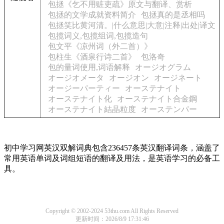
包拯《乞不用赃吏疏》原文与翻译、赏析
包拯的文学成就资料简介
包拯真的是丞相吗
包拯笑比黄河清。|什么意思|大意|注释|出处|译文
包揽词义,包揽组词,包揽造句
包文平《凉州词（外二首）》
包柱生《酒泉行诗二首》
包洛奇
包的量词使用,词语解释
オージオグラム
オージオメータ
オージオン
オージネート
オージーパーティー
オーステナイト
オーステナイト化
オーステナイト合金鋼
オーステナイト結晶粒度
オーステンパー
初中学习网英汉双解词典包含236457条英汉翻译词条，涵盖了
常用英语单词及词组短语的翻译及用法，是英语学习的必备工
具。
Copyright © 2002-2024 53thu.com All Rights Reserved
更新时间：2026/8/9 17:31:46