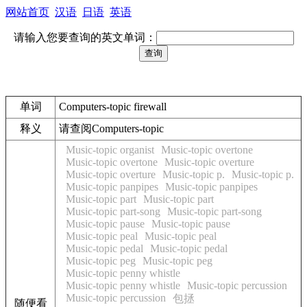
网站首页
汉语
日语
英语
请输入您要查询的英文单词：
单词
Computers-topic firewall
释义
请查阅Computers-topic
Music-topic organist
Music-topic overtone
Music-topic overtone
Music-topic overture
Music-topic overture
Music-topic p.
Music-topic p.
Music-topic panpipes
Music-topic panpipes
Music-topic part
Music-topic part
Music-topic part-song
Music-topic part-song
Music-topic pause
Music-topic pause
Music-topic peal
Music-topic peal
Music-topic pedal
Music-topic pedal
Music-topic peg
Music-topic peg
Music-topic penny whistle
Music-topic penny whistle
Music-topic percussion
Music-topic percussion
包拯
随便看