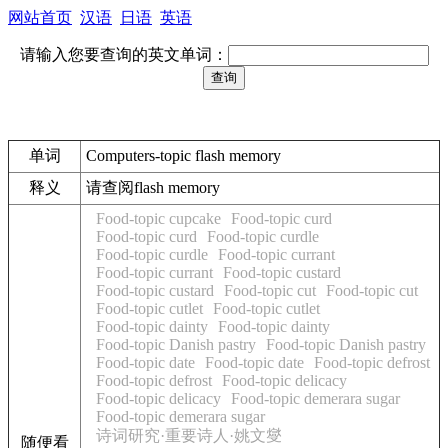
网站首页
汉语
日语
英语
请输入您要查询的英文单词：
单词
Computers-topic flash memory
释义
请查阅flash memory
Food-topic cupcake
Food-topic curd
Food-topic curd
Food-topic curdle
Food-topic curdle
Food-topic currant
Food-topic currant
Food-topic custard
Food-topic custard
Food-topic cut
Food-topic cut
Food-topic cutlet
Food-topic cutlet
Food-topic dainty
Food-topic dainty
Food-topic Danish pastry
Food-topic Danish pastry
Food-topic date
Food-topic date
Food-topic defrost
Food-topic defrost
Food-topic delicacy
Food-topic delicacy
Food-topic demerara sugar
Food-topic demerara sugar
诗词研究·重要诗人·姚文燮
随便看