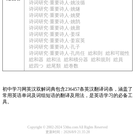
诗词研究·重要诗人·姚汝循
诗词研究·重要诗人·姚燧
诗词研究·重要诗人·姚燮
诗词研究·重要诗人·姚鹄
诗词研究·重要诗人·姚鼐
诗词研究·重要诗人·姜埰
诗词研究·重要诗人·姜宸英
诗词研究·重要诗人·孔子
诗词研究·重要诗人·孔尚任
総和則
総和可能性
総和器
総和法
総和積分器
総和規則
総員
総四つ
総尾類
総巻数
初中学习网英汉双解词典包含236457条英汉翻译词条，涵盖了
常用英语单词及词组短语的翻译及用法，是英语学习的必备工
具。
Copyright © 2002-2024 53thu.com All Rights Reserved
更新时间：2026/8/9 21:35:28