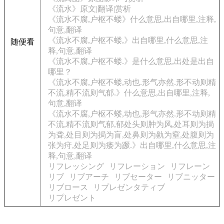
《流水》原文|翻译|赏析
《流水不腐,户枢不蝼》什么意思,出自哪里,注释,
句意,翻译
《流水不腐,户枢不蝼,》出自哪里,什么意思,注
随便看
释,句意,翻译
《流水不腐,户枢不蝼.》是什么意思,出处是出自
哪里？
《流水不腐,户枢不蝼,动也.形气亦然.形不动则精
不流,精不流则气郁.》什么意思,出自哪里,注释,
句意,翻译
《流水不腐,户枢不蝼,动也,形气亦然.形不动则精
不流,精不流则气郁,郁处头则肿为风,处耳则为挶
为聋,处目则为挶为盲,处鼻则为鼽为窒,处腹则为
张为疛,处足则为痿为蹶.》出自哪里,什么意思,注
释,句意,翻译
リフレッシング
リフレーション
リフレーン
リブ
リブアーチ
リブセーター
リブニッター
リブロース
リプレゼンタティブ
リプレゼント