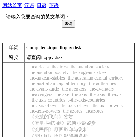
网站首页
汉语
日语
英语
请输入您要查询的英文单词：
单词
Computers-topic floppy disk
释义
请查阅floppy disk
theatricals
theatrics
the audubon society
the-audubon-society
the augean stables
the-augean-stables
the australian capital territory
the-australian-capital-territory
the authorities
the avant-garde
the avengers
the-avengers
theavengers
the axe
the axis
the-axis
theaxis
, the axis countries
,-the-axis-countries
the axis of evil
the-axis-of-evil
the axis powers
the-axis-powers
the azores
theazores
《流放的飞鸟》鉴赏
《流星·蝴蝶·剑》武侠小说鉴赏
《流民图》原图影印与赏析
《流民图》原图影印与赏析