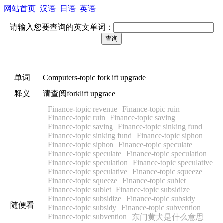
网站首页
汉语
日语
英语
请输入您要查询的英文单词：
单词
Computers-topic forklift upgrade
释义
请查阅forklift upgrade
Finance-topic revenue
Finance-topic ruin
Finance-topic ruin
Finance-topic saving
Finance-topic saving
Finance-topic sinking fund
Finance-topic sinking fund
Finance-topic siphon
Finance-topic siphon
Finance-topic speculate
Finance-topic speculate
Finance-topic speculation
Finance-topic speculation
Finance-topic speculative
Finance-topic speculative
Finance-topic squeeze
Finance-topic squeeze
Finance-topic sublet
Finance-topic sublet
Finance-topic subsidize
Finance-topic subsidize
Finance-topic subsidy
随便看
Finance-topic subsidy
Finance-topic subvention
Finance-topic subvention
东门黄犬是什么意思