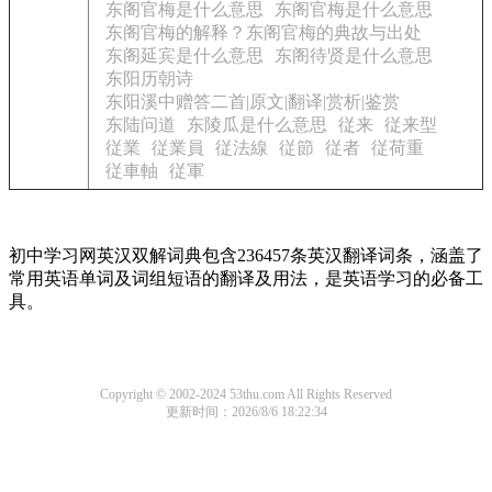
东阁官梅是什么意思
东阁官梅是什么意思
东阁官梅的解释？东阁官梅的典故与出处
东阁延宾是什么意思
东阁待贤是什么意思
东阳历朝诗
东阳溪中赠答二首|原文|翻译|赏析|鉴赏
东陆问道
东陵瓜是什么意思
従来
従来型
従業
従業員
従法線
従節
従者
従荷重
従車軸
従軍
初中学习网英汉双解词典包含236457条英汉翻译词条，涵盖了
常用英语单词及词组短语的翻译及用法，是英语学习的必备工
具。
Copyright © 2002-2024 53thu.com All Rights Reserved
更新时间：2026/8/6 18:22:34