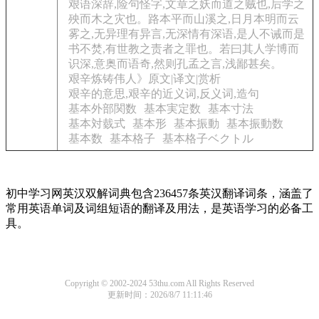
艰语深辞,险句怪字,文章之妖而道之贼也,后学之
殃而木之灾也。路本平而山溪之,日月本明而云
雾之,无异理有异言,无深情有深语,是人不诫而是
书不焚,有世教之责者之罪也。若曰其人学博而
识深,意奥而语奇,然则孔孟之言,浅鄙甚矣。
艰辛炼铸伟人》原文|译文|赏析
艰辛的意思,艰辛的近义词,反义词,造句
基本外部関数
基本実定数
基本寸法
基本対臷式
基本形
基本振動
基本振動数
基本数
基本格子
基本格子ベクトル
初中学习网英汉双解词典包含236457条英汉翻译词条，涵盖了
常用英语单词及词组短语的翻译及用法，是英语学习的必备工
具。
Copyright © 2002-2024 53thu.com All Rights Reserved
更新时间：2026/8/7 11:11:46