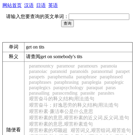
网站首页
汉语
日语
英语
请输入您要查询的英文单词：
单词
get on tits
释义
请查阅get on somebody's tits
paramountcy
paramour
paramours
paranoia
paranoiac
paranoid
paranoids
paranormal
parapet
parapets
paraphernalia
paraphrase
paraphrased
paraphrases
paraphrasing
paraplegia
paraplegic
paraplegics
parapsychology
paraquat
paras
parasailing
parascending
parasite
parasites
艰苦奋斗的释义|结构|用法|造句
艰苦奋斗；好逸恶劳的释义|结构|用法|造句
艰苦朴素·廉洁奉公是什么意思
艰苦朴素的意思,艰苦朴素的近义词,反义词,造句
艰苦朴素的意思,艰苦朴素造句
随便看
艰苦朴素的邓颖超
艰苦词义,艰苦组词,艰苦造句